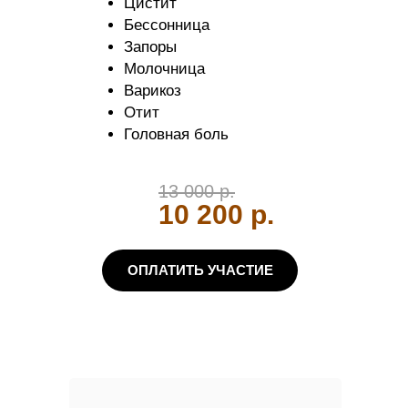
недомогания еще
до
Цистит
сдачи анализов
Бессонница
Ваше имя
Запоры
Молочница
Варикоз
Отит
E-mail
Головная боль
Телефон
13 000 р.
10 200 р.
ОПЛАТИТЬ УЧАСТИЕ
Согласен(на) с
политикой