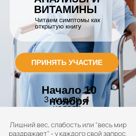
ПРИНЯТЬ УЧАСТИЕ
Начало 10
3 модуля, 4
ноября
недели
Лишний вес, слабость или “весь мир
раздражает” - у каждого свой запрос.