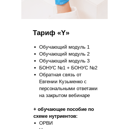
Тариф «Y»
Хотите уже
сейчас заняться
Обучающий модуль 1
своим
Обучающий модуль 2
здоровьем?
Обучающий модуль 3
ЗАПОЛНИТЕ
БОНУС №1 + БОНУС №2
ФОРМУ
Обратная связь от
Евгении Кузьменко с
И ПОЛУЧИТЕ
персональными ответами
ЧЕК-АП БЕЗ
на закрытом вебинаре
АНАЛИЗОВ
+ обучающее пособие по
Вы сможете
схеме нутриентов:
диагностировать
ОРВИ
причину
своего