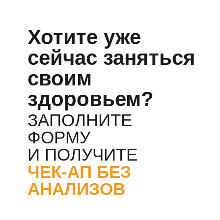
Тариф «VIP»
Обучающий модуль 1
Обучающий модуль 2
Обучающий модуль 3
БОНУС №1 + БОНУС №2
+ обучающее пособие по
схеме нутриентов:
ОРВИ
Цистит
Бессонница
Запоры