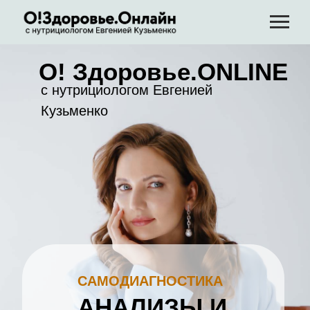
О! Здоровье.ONLINE
с нутрициологом Евгенией
Кузьменко
САМОДИАГНОСТИКА
АНАЛИЗЫ И
ВИТАМИНЫ
Читаем симптомы как
открытую книгу