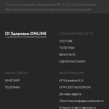
*Соцсеть Instagram запрещена в РФ. 21.03.2022 компания
Meta признана в России экстремистской организацией.
СОЦИАЛЬНЫЕ СЕТИ
YOUTUBE
ТЕЛЕГРАМ
ВКОНТАКТЕ
ОДНОКЛАССНИКИ
МЫ НА СВЯЗИ
ИНФОРМАЦИЯ
WHATSAPP
ИП Кузьменко Е.А.
TELEGRAM
ОГРН 321774600364341
Договор-оферта
Политика конфиденциальности
Отказ от ответственности