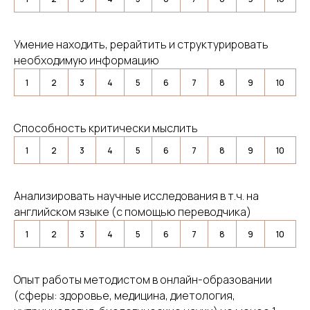
Умение находить, рерайтить и структурировать
необходимую информацию
1
2
3
4
5
6
7
8
9
10
Способность критически мыслить
1
2
3
4
5
6
7
8
9
10
Анализировать научные исследования в т.ч. на
английском языке (с помощью переводчика)
1
2
3
4
5
6
7
8
9
10
Опыт работы методистом в онлайн-образовании
(сферы: здоровье, медицина, диетология,