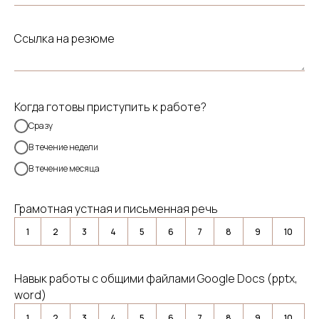
Ссылка на резюме
Когда готовы приступить к работе?
Сразу
В течение недели
В течение месяца
Грамотная устная и письменная речь
1
2
3
4
5
6
7
8
9
10
Навык работы с общими файлами Google Docs (pptx,
word)
1
2
3
4
5
6
7
8
9
10