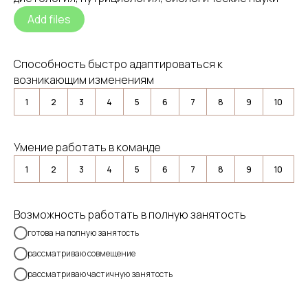
Add files
Способность быстро адаптироваться к
возникающим изменениям
1
2
3
4
5
6
7
8
9
10
Умение работать в команде
1
2
3
4
5
6
7
8
9
10
Возможность работать в полную занятость
готова на полную занятость
рассматриваю совмещение
рассматриваю частичную занятость