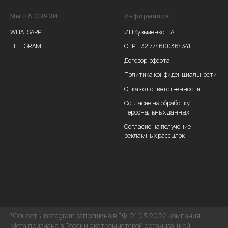
Мы НА СВЯЗИ
Информация
WHATSAPP
ИП Кузьменко Е.А.
TELEGRAM
ОГРН 321774600364341
Договор-оферта
Политика конфиденциальности
Отказ от ответственности
Согласие на обработку
персональных данных
Согласие на получение
рекламных рассылок
*Соцсеть Instagram запрещена в РФ. 21.03.2022 компания
Meta признана в России экстремистской организацией.