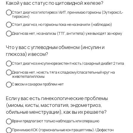
Какой у вас статус по щитовидной железе?
Стоит диагноз гипотиреоз / АИТ, принимаю гормоны (Эутирокс/L-
тироксин)
Стоит диагноз, но гормоны пока не назначили (наблюдаю)
Диагноза нет, но анализы (ТТГ, антитела) уже выходят за норму
Что у вас с углеводным обменом (инсулин и
глюкоза) и весом?
Стоит диагноз инсулинорезистентность / сахарный диабет 2 типа
Диагноза нет, но есть тяга к сладкому/спасательный круг на
животе/папилломы
С весом и сахаром проблем нет
Если у вас есть гинекологические проблемы
(миомы, кисты, мастопатия, эндометриоз,
обильные менструации), как вы их решаете?
Врачи предлагают только наблюдать или операцию
Принимаю КОК (гормональные контрацептивы) / Дюфастон