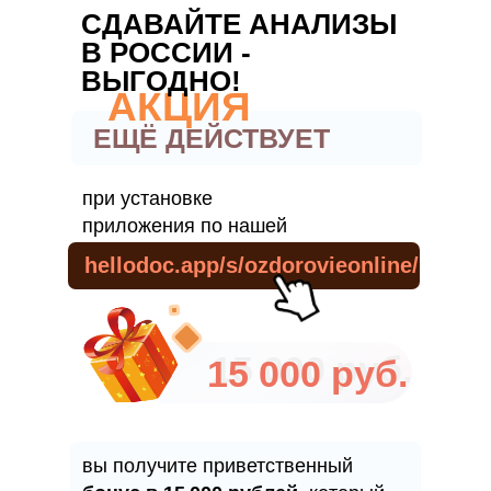
СДАВАЙТЕ АНАЛИЗЫ
В РОССИИ -
ВЫГОДНО!
АКЦИЯ
ЕЩЁ ДЕЙСТВУЕТ
при установке
приложения по нашей
ссылке:
hellodoc.app/s/ozdorovieonline/
15 000 руб.
15 000 руб.
вы получите приветственный