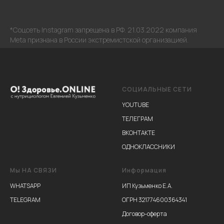
*Соцсеть Instagram запрещена в РФ. 21.03.2022 компания
Meta признана в России экстремистской организацией.
СОЦИАЛЬНЫЕ СЕТИ
YOUTUBE
ТЕЛЕГРАМ
ВКОНТАКТЕ
ОДНОКЛАССНИКИ
Мы НА СВЯЗИ
Информация
WHATSAPP
ИП Кузьменко Е.А.
TELEGRAM
ОГРН 321774600364341
Договор-оферта