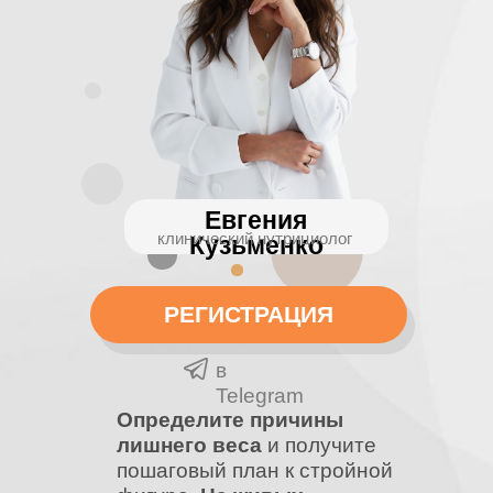
Евгения
клинический нутрициолог
Кузьменко
РЕГИСТРАЦИЯ
в
Telegram
Определите причины
лишнего веса
и получите
пошаговый план к стройной