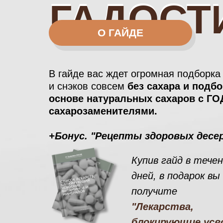
ГАДОСТ
ГАДОСТ
О ГАЙДЕ
В гайде вас ждет огромная подборка
и снэков совсем
без сахара и подбо
основе натуральных сахаров с 
сахарозаменителями.
+Бонус. "Рецепты здоровых десе
Купив гайд в течен
дней, в подарок вы
получите
"Лекарства,
блокирующие усв