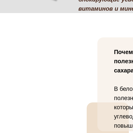
витаминов и мин
Почем
полез
сахар
В бело
полезн
которы
углево
повыш