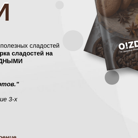
И
И
 полезных сладостей
рка сладостей на
ГОДНЫМИ
ртов."
ие 3-х
оение