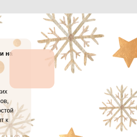
и на
ких
ов,
остой
т к