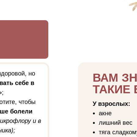
здоровой, но
ВАМ З
вать себе в
ТАКИЕ 
»
;
отите, чтобы
У взрослых:
ьше болели
акне
микрофлору и в
лишний вес
ика);
тяга сладком