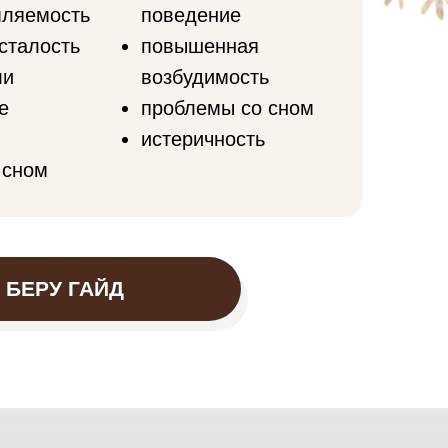
мляемость
поведение
сталость
повышенная
ли
возбудимость
е
проблемы со сном
истеричность
 сном
БЕРУ ГАЙД