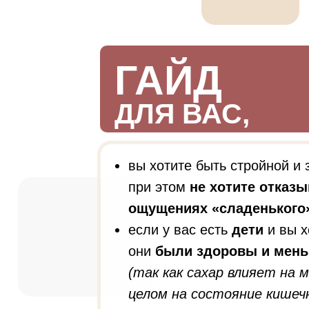
ГАЙД
ДЛЯ ВАС,
ЕСЛИ:
вы хотите быть стройной и 
при этом
не хотите отказы
ощущениях «сладенького
если у вас есть
дети
и вы х
они
были здоровы и мен
(так как сахар влияет на 
целом на состояние кишечн