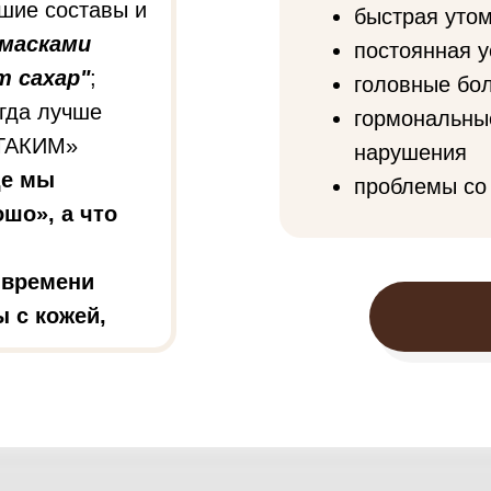
ошие составы и
быстрая уто
 масками
постоянная у
 сахар"
;
головные бо
огда лучше
гормональны
 «ТАКИМ»
нарушения
де мы
проблемы со
ошо», а что
 времени
 с кожей,