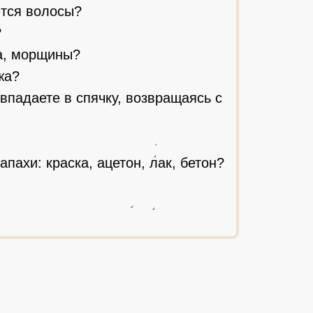
тся волосы?
?
а, морщины?
жа?
 впадаете в спячку, возвращаясь с
пахи: краска, ацетон, лак, бетон?