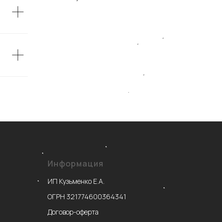
Информация
ИП Кузьменко Е.А.
ОГРН 321774600364341
Договор-оферта