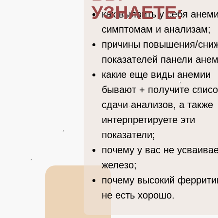
УЗНАЕТЕ:
как выявить у себя анем
симптомам и анализам;
причины повышения/сни
показателей панели анем
какие еще виды анемии
бывают + получите списо
сдачи анализов, а также
интерпретируете эти
показатели;
почему у вас не усваива
железо;
почему высокий феррити
не есть хорошо.