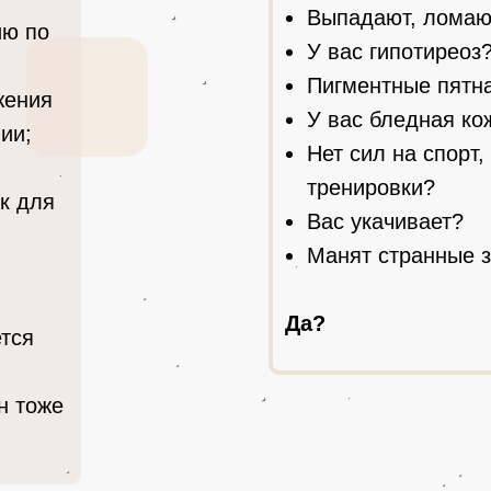
Выпадают, ломаю
ию по
У вас гипотиреоз
Пигментные пятн
жения
У вас бледная ко
ии;
Нет сил на спорт,
тренировки?
к для
Вас укачивает?
Манят странные за
Да?
ется
н тоже